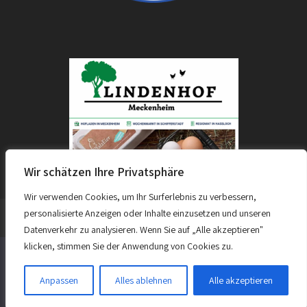
Wir schätzen Ihre Privatsphäre
Wir verwenden Cookies, um Ihr Surferlebnis zu verbessern,
personalisierte Anzeigen oder Inhalte einzusetzen und unseren
Datenverkehr zu analysieren. Wenn Sie auf „Alle akzeptieren"
- Theme by Grace Themes
klicken, stimmen Sie der Anwendung von Cookies zu.
Datenschutz & Impressum
Kontakt
Links
Diese Website benutzt Cookies. Wenn du die Website weiter
nutzt, gehen wir von deinem Einverständnis aus.
Trainer und Betreuer
Anpassen
Alles ablehnen
Alle akzeptieren
OK
Weiterlesen