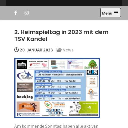
Skip
TSV Iggelheim – die Handballer
to
Menu
content
Open
the
main
2. Heimspieltag in 2023 mit dem
menu
TSV Kandel
20. JANUAR 2023
News
Am kommende Sonntag haben alle aktiven