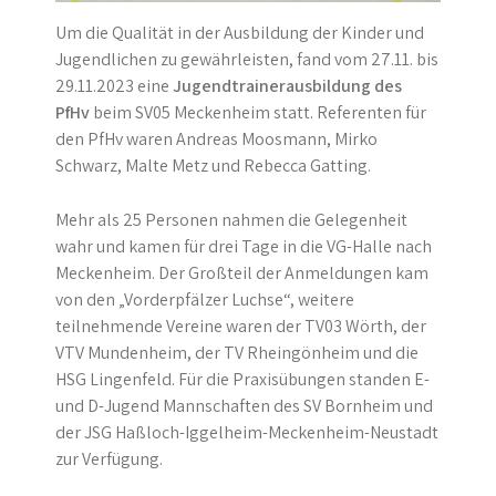
Um die Qualität in der Ausbildung der Kinder und
Jugendlichen zu gewährleisten, fand vom 27.11. bis
29.11.2023 eine
Jugendtrainerausbildung des
PfHv
beim SV05 Meckenheim statt. Referenten für
den PfHv waren Andreas Moosmann, Mirko
Schwarz, Malte Metz und Rebecca Gatting.
Mehr als 25 Personen nahmen die Gelegenheit
wahr und kamen für drei Tage in die VG-Halle nach
Meckenheim. Der Großteil der Anmeldungen kam
von den „Vorderpfälzer Luchse“, weitere
teilnehmende Vereine waren der TV03 Wörth, der
VTV Mundenheim, der TV Rheingönheim und die
HSG Lingenfeld. Für die Praxisübungen standen E-
und D-Jugend Mannschaften des SV Bornheim und
der JSG Haßloch-Iggelheim-Meckenheim-Neustadt
zur Verfügung.