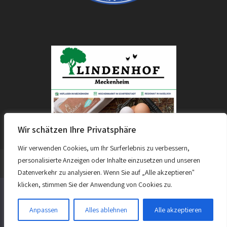
Wir schätzen Ihre Privatsphäre
Wir verwenden Cookies, um Ihr Surferlebnis zu verbessern,
personalisierte Anzeigen oder Inhalte einzusetzen und unseren
Datenverkehr zu analysieren. Wenn Sie auf „Alle akzeptieren"
- Theme by Grace Themes
klicken, stimmen Sie der Anwendung von Cookies zu.
Datenschutz & Impressum
Kontakt
Links
Diese Website benutzt Cookies. Wenn du die Website weiter
nutzt, gehen wir von deinem Einverständnis aus.
Trainer und Betreuer
Anpassen
Alles ablehnen
Alle akzeptieren
OK
Weiterlesen