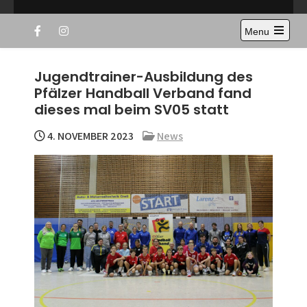
Skip
TSV Iggelheim – die Handballer
to
Menu
content
Open
the
main
Jugendtrainer-Ausbildung des
menu
Pfälzer Handball Verband fand
dieses mal beim SV05 statt
4. NOVEMBER 2023
News