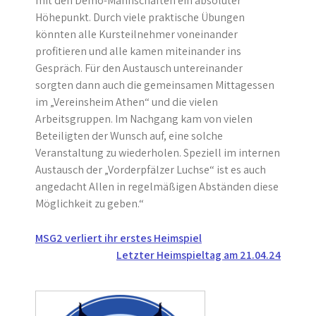
mit den Demo-Mannschaften ein absoluter
Höhepunkt. Durch viele praktische Übungen
könnten alle Kursteilnehmer voneinander
profitieren und alle kamen miteinander ins
Gespräch. Für den Austausch untereinander
sorgten dann auch die gemeinsamen Mittagessen
im „Vereinsheim Athen“ und die vielen
Arbeitsgruppen. Im Nachgang kam von vielen
Beteiligten der Wunsch auf, eine solche
Veranstaltung zu wiederholen. Speziell im internen
Austausch der „Vorderpfälzer Luchse“ ist es auch
angedacht Allen in regelmäßigen Abständen diese
Möglichkeit zu geben.“
Beitragsnavigation
MSG2 verliert ihr erstes Heimspiel
Letzter Heimspieltag am 21.04.24